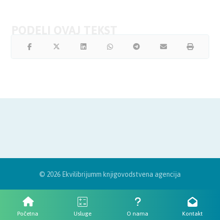
© 2026 Ekvilibrijumm knjigovodstvena agencija
Početna
Usluge
O nama
Kontakt