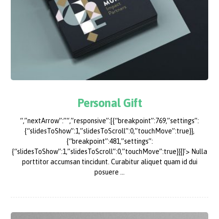
Personal Gift
“,”nextArrow”:”“,”responsive”:[{“breakpoint”:769,”settings”:
{“slidesToShow”:1,”slidesToScroll”:0,”touchMove”:true}},
{“breakpoint”:481,”settings”:
{“slidesToShow”:1,”slidesToScroll”:0,”touchMove”:true}}]}’> Nulla
porttitor accumsan tincidunt. Curabitur aliquet quam id dui
posuere ...